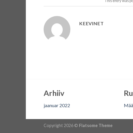
This entry was p
KEEVINET
Arhiiv
Ru
jaanuar 2022
Mää
Copyright 2026 ©
Flatsome Theme