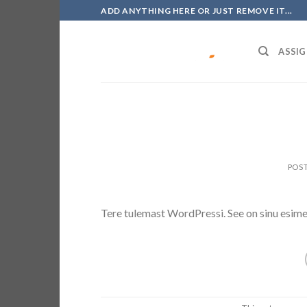
Skip
ADD ANYTHING HERE OR JUST REMOVE IT...
to
content
ASSIG
POS
Tere tulemast WordPressi. See on sinu esimen