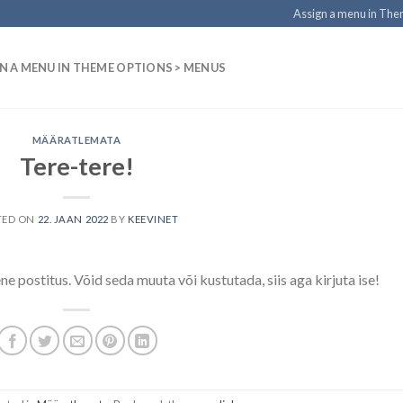
Assign a menu in Th
N A MENU IN THEME OPTIONS > MENUS
MÄÄRATLEMATA
Tere-tere!
TED ON
22. JAAN 2022
BY
KEEVINET
e postitus. Võid seda muuta või kustutada, siis aga kirjuta ise!