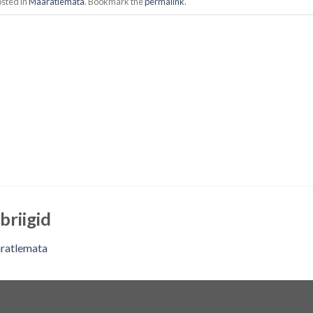
osted in
Määratlemata
. Bookmark the
permalink
.
briigid
ratlemata